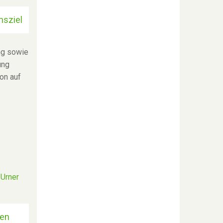
nsziel
ng sowie
ung
ion auf
den