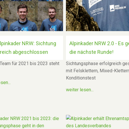
lpinkader NRW: Sichtung
Alpinkader NRW 2.0 - Es g
greich abgeschlossen
die nächste Runde!
 Team für 2021 bis 2023 steht
Sichtungsphase erfolgreich ges
mit Felsklettern, Mixed-Kletter
Konditionstest
sen...
weiter lesen...