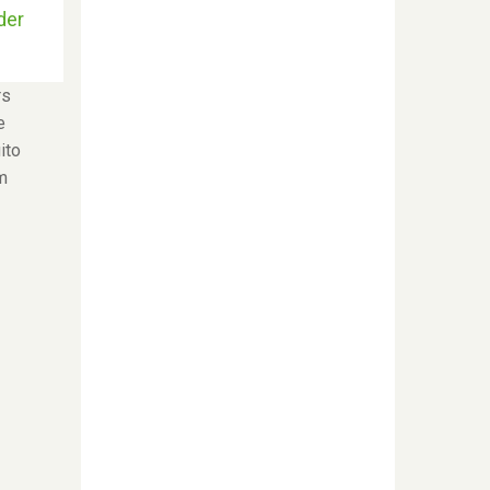
der
rs
e
ito
m