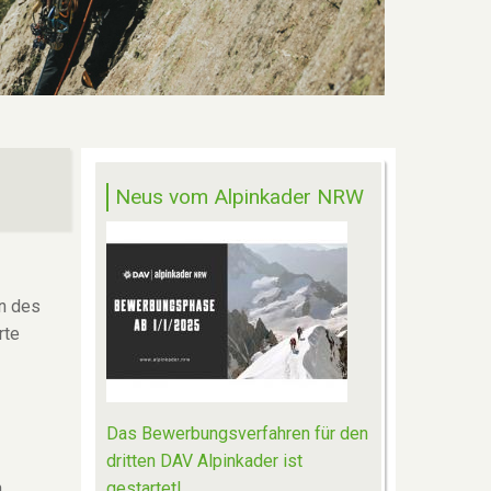
Neus vom Alpinkader NRW
n des
rte
Das Bewerbungsverfahren für den
dritten DAV Alpinkader ist
n
gestartet!