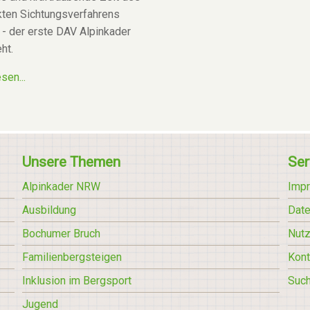
kten Sichtungsverfahrens
- der erste DAV Alpinkader
ht.
sen...
Unsere Themen
Ser
Alpinkader NRW
Imp
Ausbildung
Date
Bochumer Bruch
Nut
Familienbergsteigen
Kont
Inklusion im Bergsport
Suc
Jugend