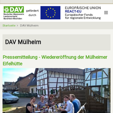
Direkt
zum
Inhalt
Startseite
DAV Mülheim
DAV Mülheim
Pressemitteilung - Wiedereröffnung der Mülheimer
Eifelhütte