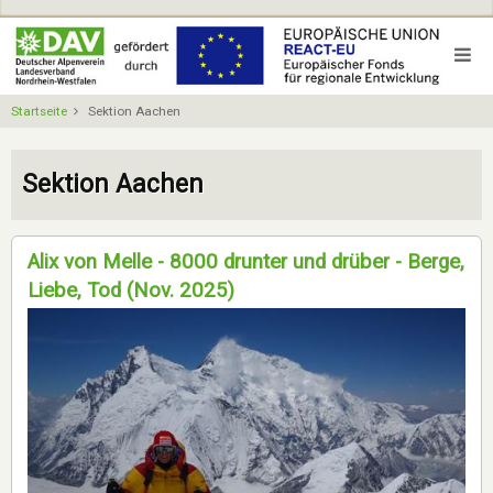
Direkt
zum
Inhalt
Startseite
Sektion Aachen
Sektion Aachen
Alix von Melle - 8000 drunter und drüber - Berge,
Liebe, Tod (Nov. 2025)