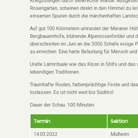
Kriegssteigen durch senkrechte Wände. Ausgesetzt
Rosengarten, scheinen direkt in den Himmel zu le
einsamen Spuren durch die märchenhaften Landsc
Auf gut 100 Kilometern umrundet der Meraner Hö
Bergbauernhöfe, blühende Alpenrosenfelder und d
überschreiten im Juni an die 3000 Schafe eisige 
zu erreichen. Eine harte Belastung für Mensch und 
Uralte Lärmrituale wie das Klosn in Stilfs und da
lebendigen Traditionen.
Traumhafte Routen, farbenprächtige Feste und das
loslassen. Es ist nicht weit bis Südtirol.
Dauer der Schau: 100 Minuten.
Termin
Sektion
14.03.2022
Mülheim