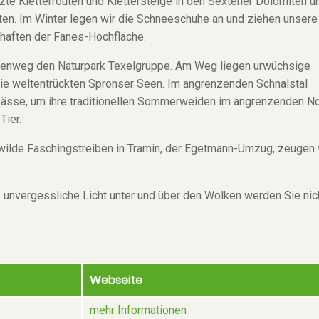
e Kletterrouten und Klettersteige in den Sextener Dolomiten u
iten. Im Winter legen wir die Schneeschuhe an und ziehen unsere
haften der Fanes-Hochfläche.
henweg den Naturpark Texelgruppe. Am Weg liegen urwüchsige
ie weltentrückten Spronser Seen. Im angrenzenden Schnalstal
Pässe, um ihre traditionellen Sommerweiden im angrenzenden No
Tier.
s wilde Faschingstreiben in Tramin, der Egetmann-Umzug, zeugen
 unvergessliche Licht unter und über den Wolken werden Sie nic
Webseite
mehr Informationen