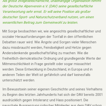
Als große zivilgesellschaftliche, unabhängige Organisation nimmt
der Deutsche Alpenverein e.V. (DAV) seine gesellschaftliche
Verantwortung sehr ernst. Er will seine Position als großer
deutscher Sport- und Naturschutzverband nutzen, um einen
wesentlichen Beitrag zum Gemeinwohl zu leisten.
Mit Sorge beobachten wir, wie angesichts gesellschaftlicher und
sozialer Herausforderungen der Tonfall in den öffentlichen
Debatten rauer wird. Wie Ängste und Sorgen vieler Menschen
dazu missbraucht werden, Feindseligkeit und Hetze gegen
Andersdenkende gesellschaftsfähig zu machen. Wie die
freiheitlich-demokratische Ordnung und grundlegende Werte der
Mitmenschlichkeit in Frage gestellt oder sogar missachtet
werden. Diese Entwicklung in Deutschland, in Europa und in
anderen Teilen der Welt ist gefährlich und darf keinesfalls
unterschätzt werden.
Im Bewusstsein seiner eigenen Geschichte und seines Verhaltens
zu Beginn des letzten Jahrhunderts hat sich der DAV bereits 2001
ausdrücklich gegen Intoleranz und Hass positioniert. Die
pauschale Ausgrenzung jüdischer Mitglieder aus dem DAV schon